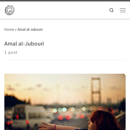
Search
Home
»
Amal al-Jubouri
Amal al-Jubouri
1 post
Τα μάτια της Χαγκάρ [Απόσπασμα] Ανοίγει τα μάτια της Χαγκάρ και κρύβει
μέσα τα φιλιά του αυτή τα ξανακλείνει σφιχτά και πετάει μαζί του στην
καρδιά της είναι φοβισμένος κι Ανήξερος ότι αυτή έδωσε το δικαίωμα στα
όνειρά της να έρθουν κοιμηθείτε, ω φιλιά, κοιμηθείτε εν ειρήνη
γυρνώντας στα χείλη σας […]