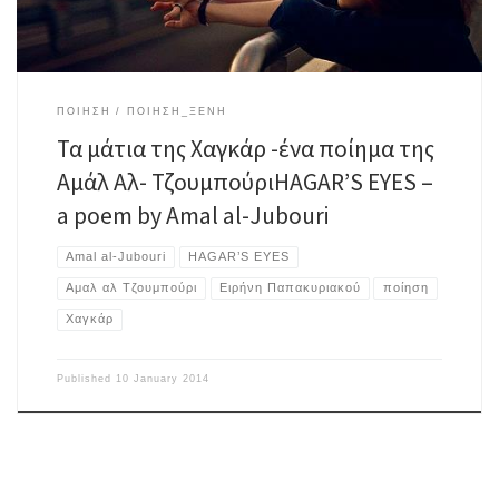
ΠΟΙΗΣΗ
ΠΟΙΗΣΗ_ΞΕΝΗ
Τα μάτια της Χαγκάρ -ένα ποίημα της
Αμάλ Αλ- Τζουμπούρι
HAGAR’S EYES –
a poem by Amal al-Jubouri
Amal al-Jubouri
HAGAR’S EYES
Αμαλ αλ Τζουμπούρι
Ειρήνη Παπακυριακού
ποίηση
Χαγκάρ
Published
10 January 2014