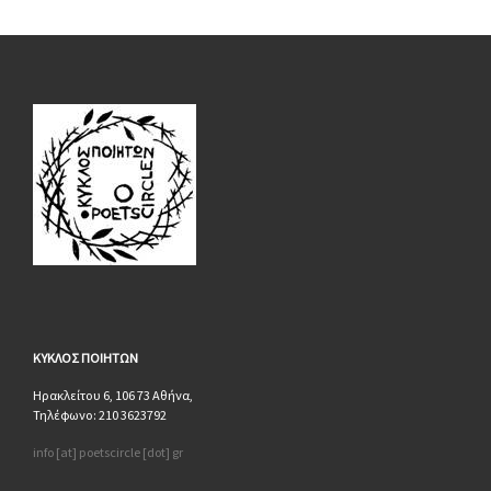
ΚΥΚΛΟΣ
ΠΟΙΗΤΩΝ
Ηρακλείτου 6, 106 73 Αθήνα,
Τηλέφωνο: 210 3623792
info [at] poetscircle [dot] gr