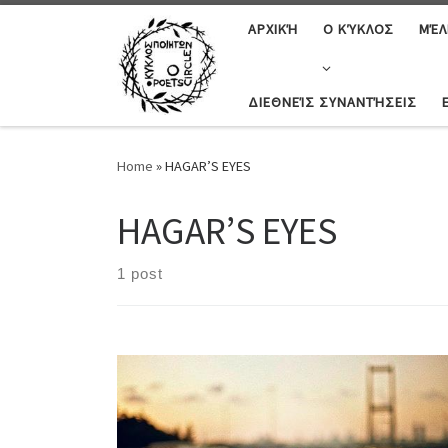
ΑΡΧΙΚΉ
Ο ΚΎΚΛΟΣ
ΜΈΛ
ΔΙΕΘΝΕΊΣ ΣΥΝΑΝΤΉΣΕΙΣ
Home
»
HAGAR’S EYES
HAGAR’S EYES
1 post
Τα μάτια της Χαγκάρ [Απόσπασμα] Ανοίγει τα μάτια της
Χαγκάρ και κρύβει μέσα τα φιλιά του αυτή τα
ξανακλείνει σφιχτά και πετάει μαζί του στην καρδιά