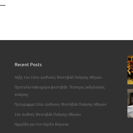
Recent Posts
Λήξη του 10ου Διεθνούς Φεστιβάλ Ποίησης Αθηνών
Προτελευταία ημέρα φεστιβάλ: Τέσσερις εκδηλώσεις
ποίησης
Πρόγραμμα 10ου Διεθνούς Φεστιβάλ Ποίησης Αθηνών
10o Διεθνές Φεστιβάλ Ποίησης Αθηνών
Ημερίδα για τον Λόρδο Βύρωνα