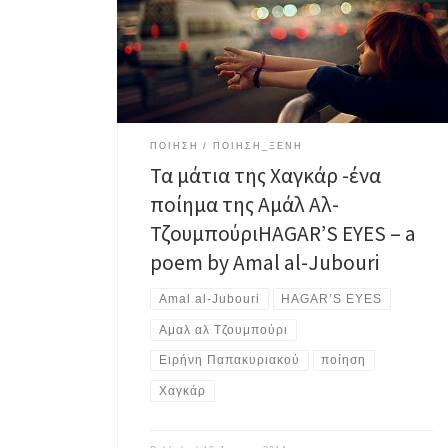
της είναι φοβισμένος κι Ανήξερος ότι αυτή έδωσε το
δικαίωμα στα όνειρά της να έρθουν κοιμηθείτε, ω
φιλιά, κοιμηθείτε εν ειρήνη γυρνώντας στα χείλη σας
[…]
ΠΟΙΗΣΗ
ΠΟΙΗΣΗ_ΞΕΝΗ
Τα μάτια της Χαγκάρ -ένα
ποίημα της Αμάλ Αλ-
Τζουμπούρι
HAGAR’S EYES – a
poem by Amal al-Jubouri
Amal al-Jubouri
HAGAR’S EYES
Αμαλ αλ Τζουμπούρι
Ειρήνη Παπακυριακού
ποίηση
Χαγκάρ